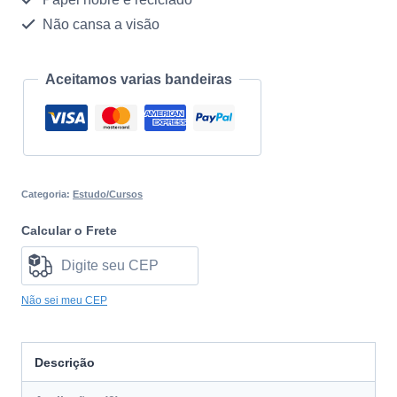
os
Não cansa a visão
Evangelhos,
o
Aceitamos varias bandeiras
Espiritismo
Quantidade
Categoria:
Estudo/Cursos
Calcular o Frete
Não sei meu CEP
Descrição