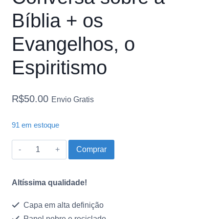
Bíblia + os
Evangelhos, o
Espiritismo
R$
50.00
Envio Gratis
91 em estoque
Conversa
Comprar
sobre
a
Altíssima qualidade!
Bíblia
Capa em alta definição
+
Papel nobre e reciclado